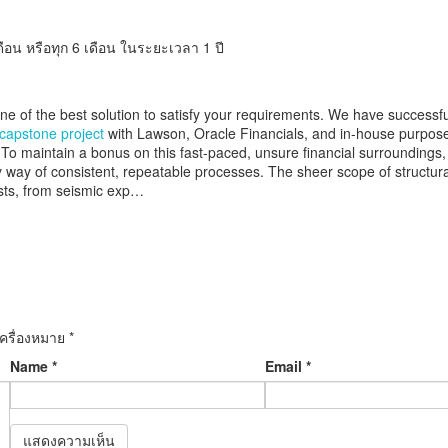
ดือน หรือทุก 6 เดือน ในระยะเวลา 1 ปี
one of the best solution to satisfy your requirements. We have success
capstone project
with Lawson, Oracle Financials, and in-house purpose
o maintain a bonus on this fast-paced, unsure financial surroundings, 
by way of consistent, repeatable processes. The sheer scope of structur
ists, from seismic exp…
เครื่องหมาย
*
Name
*
Email
*