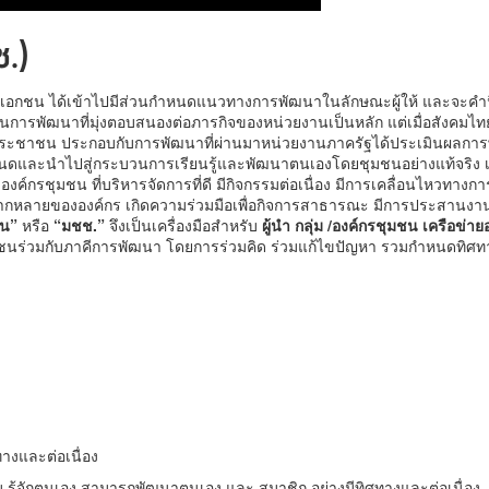
.)
าคเอกชน ได้เข้าไปมีส่วนกำหนดแนวทางการพัฒนาในลักษณะผู้ให้ และจะค
นการพัฒนาที่มุ่งตอบสนองต่อภารกิจของหน่วยงานเป็นหลัก แต่เมื่อสังคมไ
ระชาชน ประกอบกับการพัฒนาที่ผ่านมาหน่วยงานภาครัฐได้ประเมินผลการพัฒ
หนดและนำไปสู่กระบวนการเรียนรู้และพัฒนาตนเองโดยชุมชนอย่างแท้จริง เ
ลุ่ม / องค์กรชุมชน ที่บริหารจัดการที่ดี มีกิจกรรมต่อเนื่อง มีการเคลื่อนไห
หลากหลายขององค์กร เกิดความร่วมมือเพื่อกิจการสาธารณะ มีการประสานงานส
ชน”
หรือ
“มชช.”
จึงเป็นเครื่องมือสำหรับ
ผู้นำ กลุ่ม
/องค์กรชุมชน เครือข่า
นร่วมกับภาคีการพัฒนา โดยการร่วมคิด ร่วมแก้ไขปัญหา รวมกำหนดทิศทาง
างและต่อเนื่อง
่ม รู้จักตนเอง สามารถพัฒนาตนเอง และ สมาชิก อย่างมีทิศทางและต่อเนื่อง