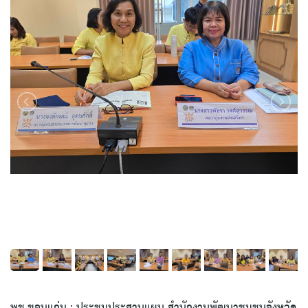
พช.ขอนแก่น : ประชุมประสานแผน สำนักงานพัฒนาชุมชนจังหวัด