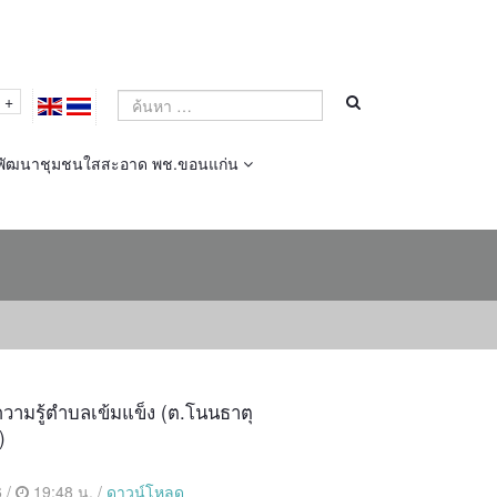
+
พัฒนาชุมชนใสสะอาด พช.ขอนแก่น
วามรู้ตำบลเข้มแข็ง (ต.โนนธาตุ
)
 /
19:48 น. /
ดาวน์โหลด